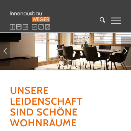
1
2
3
UNSERE
LEIDENSCHAFT
SIND SCHÖNE
WOHNRÄUME